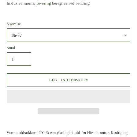
Inklusive moms.
Levering
beregnes ved betaling.
Størrelse
Antal
LÆG I INDKØBSKURV
Lægger
produkt
Varme uldsokker i 100 % ren økologisk uld fra Hirsch-natur. Kraftig og
i