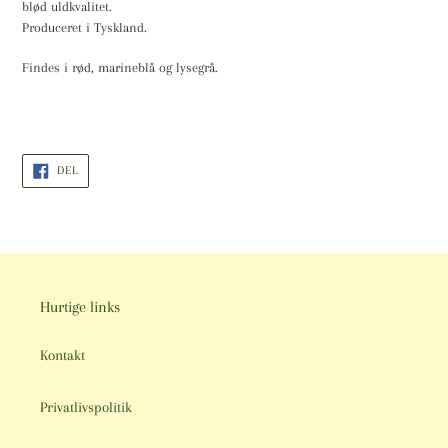
blød uldkvalitet.
din
Produceret i Tyskland.
indkøbskurv
Findes i rød, marineblå og lysegrå.
DEL
DEL
PÅ
FACEBOOK
Hurtige links
Kontakt
Privatlivspolitik