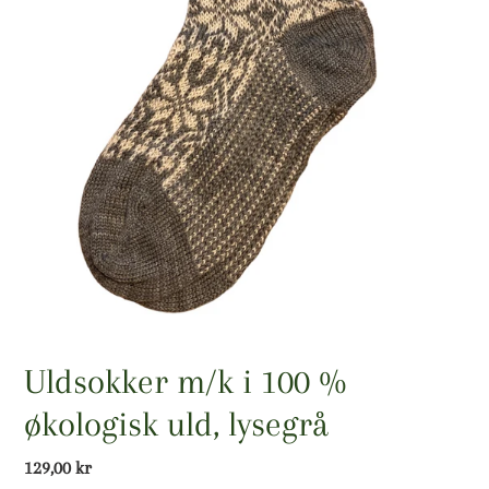
Uldsokker m/k i 100 %
økologisk uld, lysegrå
Normalpris
129,00 kr