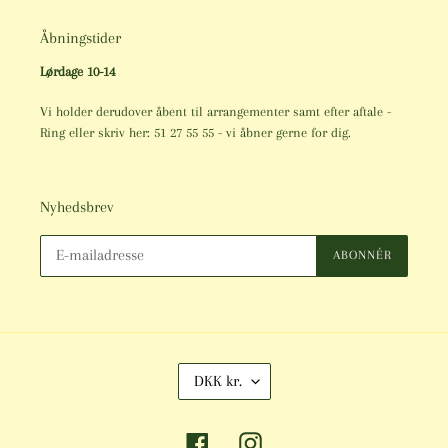
Åbningstider
Lørdage 10-14
Vi holder derudover åbent til arrangementer samt efter aftale -
Ring eller skriv her: 51 27 55 55 - vi åbner gerne for dig.
Nyhedsbrev
ABONNÉR
V
DKK kr.
A
L
U
Facebook
Instagram