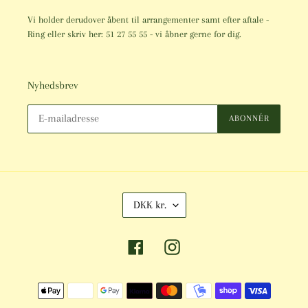
Vi holder derudover åbent til arrangementer samt efter aftale -
Ring eller skriv her: 51 27 55 55 - vi åbner gerne for dig.
Nyhedsbrev
ABONNÉR
V
DKK kr.
A
L
U
Facebook
Instagram
T
A
Betalingsmetoder